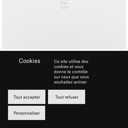
Ce site utilise des
cookies et vous
donne le contrôle
José Enrique Oña Selfa a
sur ceux que vous
conçu les costumes de
souhaitez activer
This is how you will
Tout accepter
Tout refuser
disappear
Personnaliser
Biographie