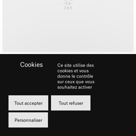
Ce site utilise des
cookies et vous
donne le contrôle
sur ceux que vous
souhaitez activer
Biographie
Tout accepter
Tout refuser
Chanteur et compositeur, Nicolas Pélage a
écrit notamment pour Yusan. Il s’est surtout
Personnaliser
fait remarquer en tant que chanteur dans le
trio de Laurent Coq avec Ralph Lavital.