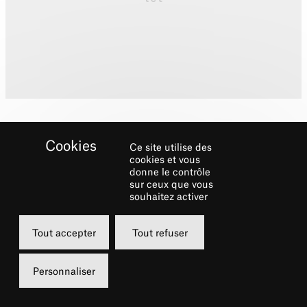
Ce site utilise des
cookies et vous
donne le contrôle
sur ceux que vous
Biographie
souhaitez activer
Centre Chorégraphique National, le Ballet
Tout accepter
Tout refuser
Preljocaj est installé à Aix-en-Provence
depuis 1996. Constit
ué de 24 danseurs
Personnaliser
permanents, il donne plus de 110
représentations par an et se produit sur les