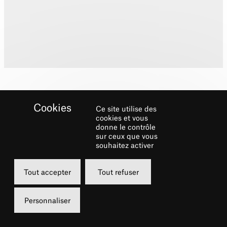
Ce site utilise des
cookies et vous
donne le contrôle
sur ceux que vous
Biographie
souhaitez activer
Pour Broadway, Lonny Price a mis en scène
Tout accepter
Tout refuser
«
Sunset Boulevard
», «
Lady Day at Emerson’s
Bar & Grill
», «
110 In the Shade
», «
Master
Personnaliser
Harold… and the Boys
», «
Sally Marr… and her
Escorts
» (coécrit avec Joan Rivers et Erin