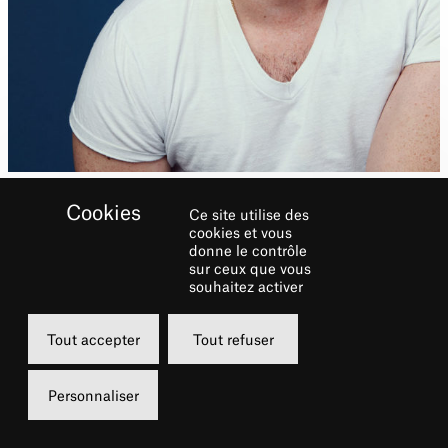
Ce site utilise des
cookies et vous
donne le contrôle
sur ceux que vous
souhaitez activer
Biographie
Tout accepter
Tout refuser
Broadway :
Honeymoon in Vegas
,
On a Clear
Day You Can See Forever
,
Baby It’s You
. Off-
Personnaliser
Broadway :
The Last Five Years
(Jamie –
seconde distribution) au Second Stage.