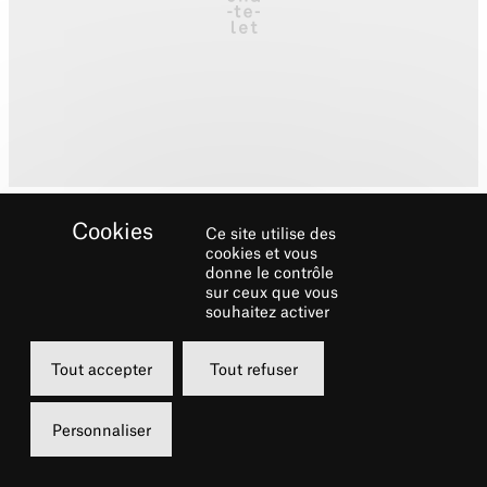
Ce site utilise des
cookies et vous
donne le contrôle
sur ceux que vous
souhaitez activer
Biographie
Tout accepter
Tout refuser
Après une formation en arts plastiques et
une dizaine d’années comme scénographe
Personnaliser
de théâtre et d’expositions,
Philippe Quesne
,
né en 1970, fonde la compagnie Vivarium