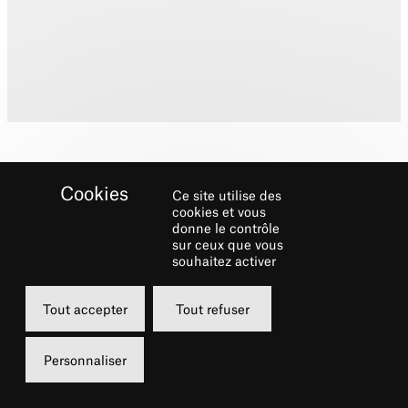
Ce site utilise des
cookies et vous
donne le contrôle
sur ceux que vous
Biographie
souhaitez activer
Christine Rice a étudié au Collège royal de
Tout accepter
Tout refuser
musique du Nord de Manchester.
Personnaliser
Ses rôles à l’opéra comprennent les rôles-
titres de
Carmen
(Bizet) et
Le Viol de Lucrèc
e