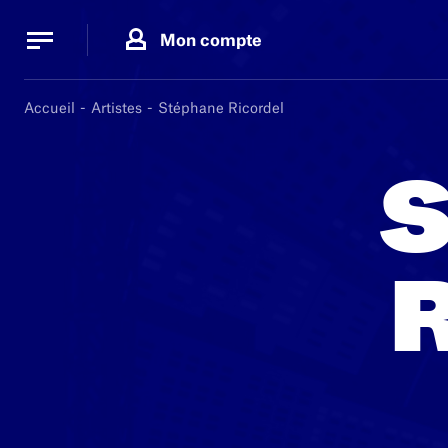
Panneau de gestion des cookies
Panneau de gestion des cookies
Mon compte
Accueil
Artistes
Stéphane Ricordel