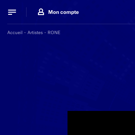
Panneau de gestion des cookies
Panneau de gestion des cookies
Mon compte
Accueil
Artistes
RONE