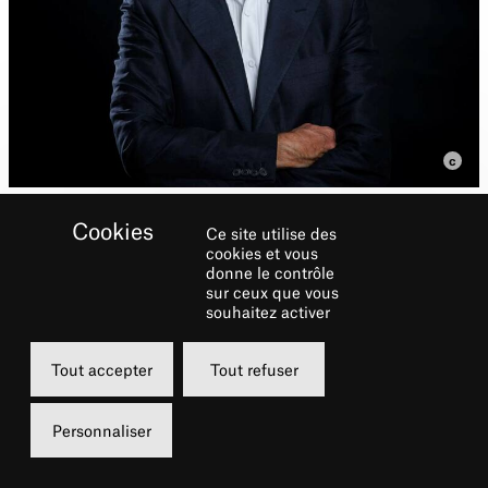
Ce site utilise des
cookies et vous
donne le contrôle
sur ceux que vous
souhaitez activer
Biographie
Tout accepter
Tout refuser
Fondateur de l’ensemble
Les Talens Lyrique
s
et claveciniste internationalement reconnu,
Personnaliser
Christophe Rousset
est un musicien et chef
d’orchestre inspiré par sa passion pour