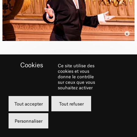
Ce site utilise des
Jasmine Roy présente le
cookies et vous
cycle Châtelet Musical
donne le contrôle
sur ceux que vous
Club.
souhaitez activer
Tout accepter
Tout refuser
Biographie
Personnaliser
Dès l’âge de quinze ans, Jasmine Roy, qui
étudie aux États‑Unis et au Canada, se