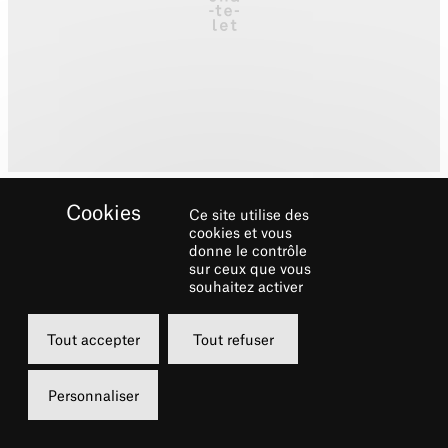
Ce site utilise des
cookies et vous
donne le contrôle
sur ceux que vous
souhaitez activer
Biographie
Tout accepter
Tout refuser
François Saint-Yves débute ses études de
piano, clavecin, formation musicale, écriture
Personnaliser
au CNR de Caen et entre au CNSMD de Paris
dans la classe de clavecin de K. Gilbert. Il se