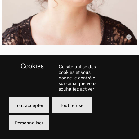
Ce site utilise des
Interprétation: Heidi’s
cookies et vous
donne le contrôle
Four Basket Dances de
sur ceux que vous
Mike Kelley (1992-2001),
souhaitez activer
Trademarks de Vito
Tout accepter
Tout refuser
Acconci (1970), et la fille
du collectionneur de Théo
Personnaliser
Mercier (2017).