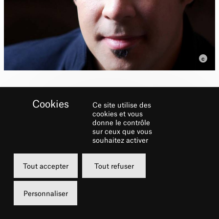
Ce site utilise des
cookies et vous
donne le contrôle
sur ceux que vous
Biographie
souhaitez activer
Le ténor Philippe Talbot naît à Nantes. Enfant
Tout accepter
Tout refuser
déjà, il chante à l’École de la Maîtrise de la
Perverie (Nantes). Cette école lui donne
Personnaliser
l’opportunité de jouer l’un des trois génies
dans une représentation de
La Flûte