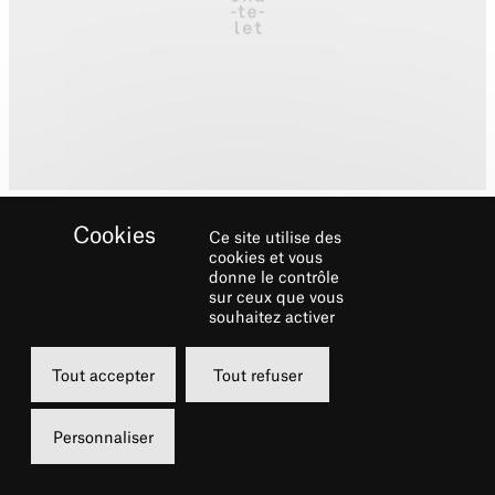
Ce site utilise des
cookies et vous
donne le contrôle
sur ceux que vous
souhaitez activer
Biographie
Tout accepter
Tout refuser
Ashley est ravie de participer à la tournée
internationale d’
Un Américain à Paris
. Elle
Personnaliser
avait précédemment participé aux
tournées de
West Side Story
et
Flashdance