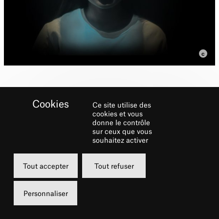
Ce site utilise des
Karidja Touré interprète
cookies et vous
Alexis Voinov dans Les
donne le contrôle
sur ceux que vous
Justes
souhaitez activer
Tout accepter
Tout refuser
Biographie
Personnaliser
Cinéma