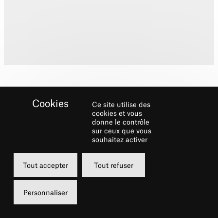
Ce site utilise des
cookies et vous
donne le contrôle
sur ceux que vous
Biographie
souhaitez activer
C’est la quatrième production de
West Side
Tout accepter
Tout refuser
Story
à laquelle Bret participe. Il a ainsi eu le
privilège d’apparaître sur scène dans le rôle
Personnaliser
des quatre « adultes » du spectacle. À
Broadway, il a joué deux cents fois le rôle de