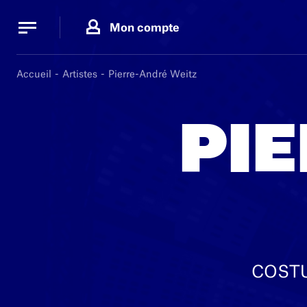
Panneau de gestion des cookies
Panneau de gestion des cookies
Mon compte
Accueil
Artistes
Pierre-André Weitz
PI
COSTU