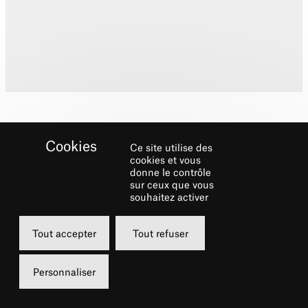
Ce site utilise des
cookies et vous
donne le contrôle
sur ceux que vous
Biographie
souhaitez activer
Yusan signifie « héritage » en Coréen. Et
Tout accepter
Tout refuser
pour cause, cette formation initiée en 2017
est une alliance d’artistes aux identités fortes
Personnaliser
et aux influences musicales communes :
Jazz, musiques caribéennes, rythmiques