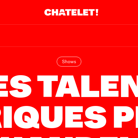
R.
A
Shows
ES TALE
IQUES 