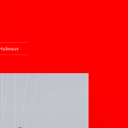
L
d Hubeaux