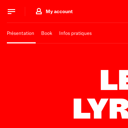
Cookies management panel
Cookies management panel
My account
B.
MA
Présentation
Book
Infos pratiques
L
LYR