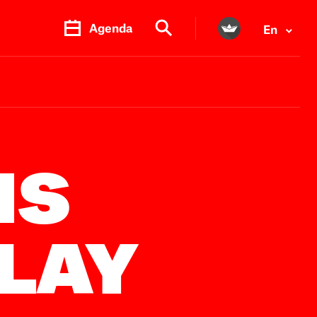
Agenda
En
PR.
M
NS
PLAY