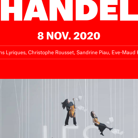
HANDE
8 NOV. 2020
ns Lyriques, Christophe Rousset, Sandrine Piau, Eve-Mau