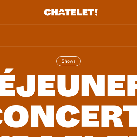
R.
A
Shows
ÉJEUNE
ONCERT