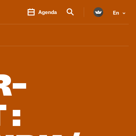
Agenda
En
PR.
M
R-
 :