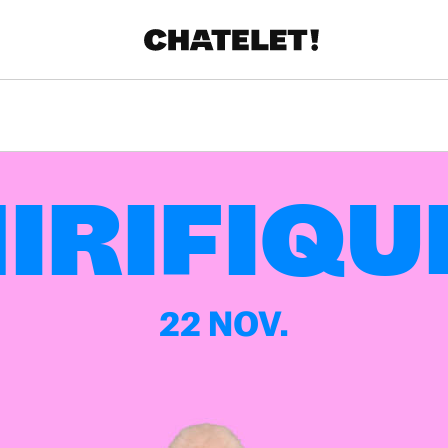
R.
A
IRIFIQUE
22 NOV.