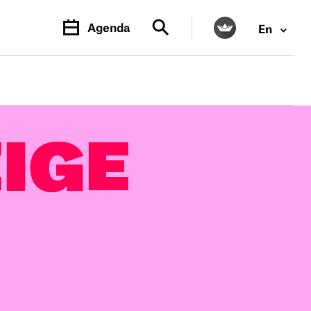
Agenda
En
PR.
M
IGE