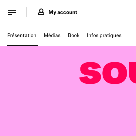
Cookies management panel
Cookies management panel
My account
B.
MA
Présentation
Médias
Book
Infos pratiques
SO