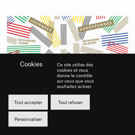
Ce site utilise des
cookies et vous
donne le contrôle
sur ceux que vous
souhaitez activer
RÉSERVER
Tout accepter
Tout refuser
Personnaliser
Samedi
16 septembre 2023