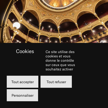
Ce site utilise des
cookies et vous
donne le contrôle
INFOS PRATIQUES
sur ceux que vous
souhaitez activer
Genre
Public scolaire
Tout accepter
Tout refuser
Durée
01:00
Personnaliser