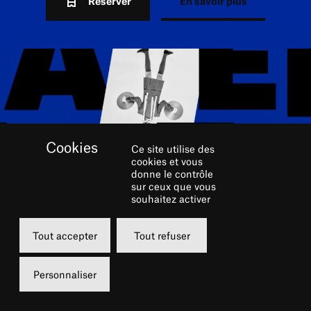
Réserver
En savoir plus
Ce site utilise des
cookies et vous
donne le contrôle
sur ceux que vous
souhaitez activer
RÉSERVER
Tout accepter
Tout refuser
Dimanche
15 juin 2025
Personnaliser
14h30