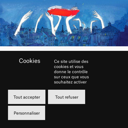
Ce site utilise des
RÉSERVER
cookies et vous
donne le contrôle
sur ceux que vous
Lundi
souhaitez activer
09 décembre 2024
Tout accepter
Tout refuser
20h00
Grande Salle
Personnaliser
de 5 à 55 €