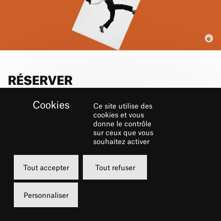
RÉSERVER
Ce site utilise des
Samedi
cookies et vous
donne le contrôle
15 février 2025
sur ceux que vous
18h00
souhaitez activer
Grand Foyer
Tout accepter
Tout refuser
15 €
Carte châtelet
Personnaliser