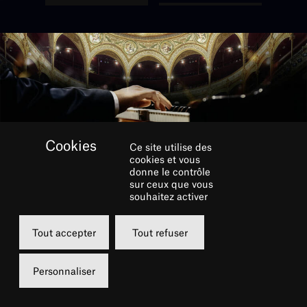
Ce site utilise des
cookies et vous
donne le contrôle
sur ceux que vous
RÉSERVER
souhaitez activer
Tout accepter
Tout refuser
Mardi
01 avril 2025
Personnaliser
20h00
Grande Salle