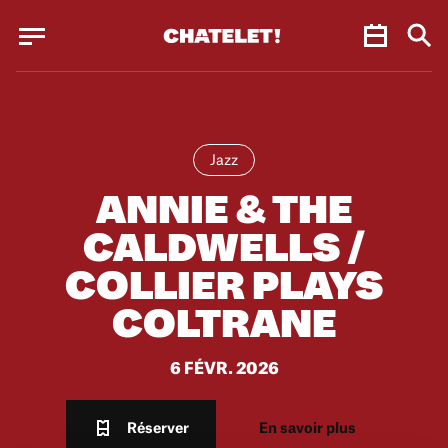
Panneau de gestion des cookies
Panneau de gestion des cookies
Jazz
ANNIE & THE
CALDWELLS /
COLLIER PLAYS
COLTRANE
6 FÉVR. 2026
Réserver
En savoir plus