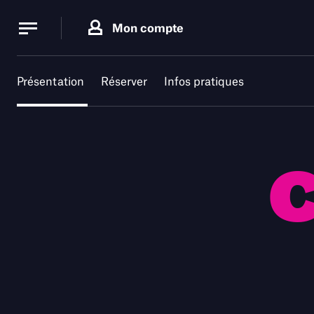
Panneau de gestion des cookies
Panneau de gestion des cookies
Mon compte
Présentation
Réserver
Infos pratiques