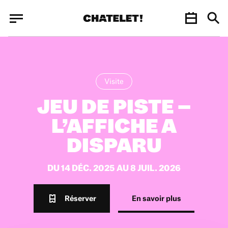
Panneau de gestion des cookies
Panneau de gestion des cookies
Visite
JEU DE PISTE –
L’AFFICHE A
DISPARU
DU 14 DÉC. 2025 AU 8 JUIL. 2026
Réserver
En savoir plus