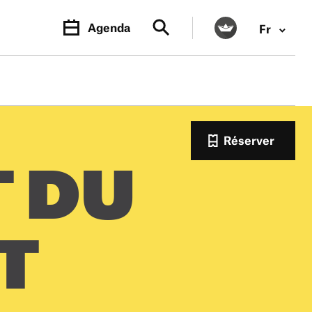
Agenda
Fr
Réserver
T DU
T