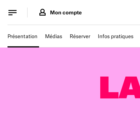
Panneau de gestion des cookies
Panneau de gestion des cookies
Mon compte
Présentation
Médias
Réserver
Infos pratiques
LA