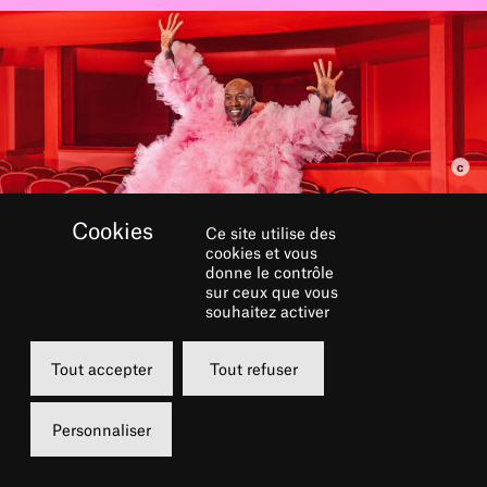
Ce site utilise des
RÉSERVER
cookies et vous
donne le contrôle
sur ceux que vous
souhaitez activer
Jeudi
11 juin 2026
Tout accepter
Tout refuser
18h30
Personnaliser
Théâtre du Châtelet