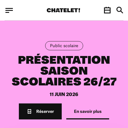
Panneau de gestion des cookies
Panneau de gestion des cookies
Public scolaire
PRÉSENTATION
SAISON
SCOLAIRES 26/27
11 JUIN 2026
Réserver
En savoir plus