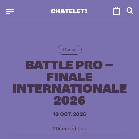
Panneau de gestion des cookies
Panneau de gestion des cookies
Danse
BATTLE PRO –
FINALE
INTERNATIONALE
2026
10 OCT. 2026
26ème édition