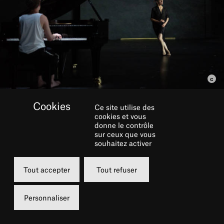
Ce site utilise des
cookies et vous
RÉSERVER
donne le contrôle
sur ceux que vous
souhaitez activer
Samedi
Dimanche
10 juillet 2021
11 juillet 2021
Tout accepter
Tout refuser
20h00
15h00
Personnaliser
Grande Salle
Grande Salle
de 5 à 45 €
de 5 à 45 €