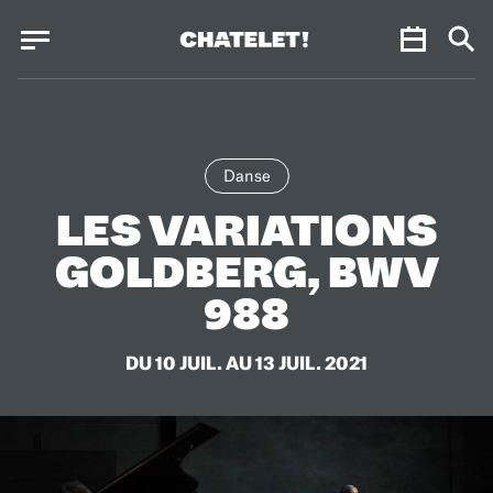
Panneau de gestion des cookies
Panneau de gestion des cookies
Danse
LES VARIATIONS
GOLDBERG, BWV
988
DU 10 JUIL. AU 13 JUIL. 2021