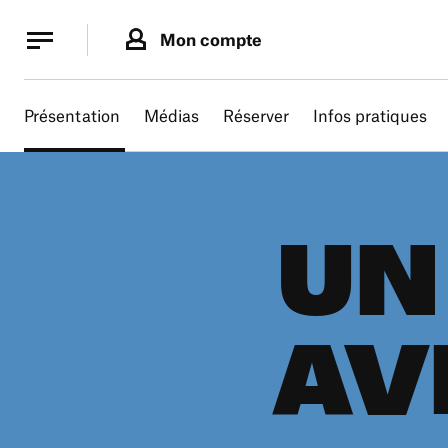
Panneau de gestion des cookies
Panneau de gestion des cookies
Mon compte
Présentation
Médias
Réserver
Infos pratiques
UN
AV