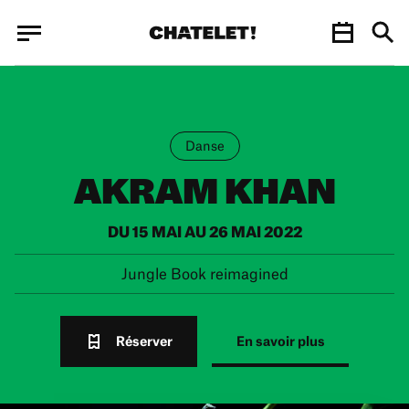
Panneau de gestion des cookies
Panneau de gestion des cookies
Danse
AKRAM KHAN
DU 15 MAI AU 26 MAI 2022
Jungle Book reimagined
Réserver
En savoir plus