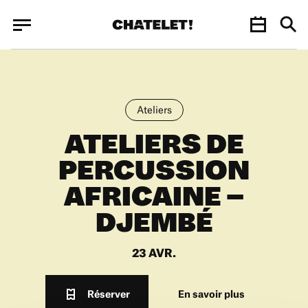
Panneau de gestion des cookies
Panneau de gestion des cookies
Ateliers
ATELIERS DE
PERCUSSION
AFRICAINE –
DJEMBÉ
23 AVR.
Réserver
En savoir plus