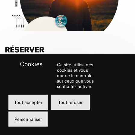
RÉSERVER
Ce site utilise des
Jeudi
cookies et vous
donne le contrôle
16 décembre 2021
sur ceux que vous
09h00
souhaitez activer
Grande Salle
Tout accepter
Tout refuser
Gratuit
Personnaliser