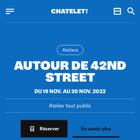
Panneau de gestion des cookies
Panneau de gestion des cookies
Ateliers
AUTOUR DE 42ND
STREET
DU 19 NOV. AU 20 NOV. 2022
Atelier tout public
Réserver
En savoir plus