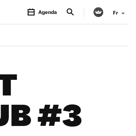
Agenda
Fr
T
UB #3