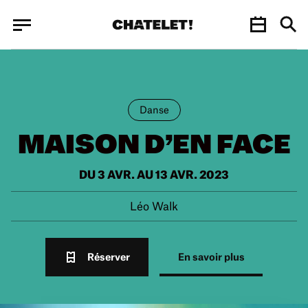
Panneau de gestion des cookies
Panneau de gestion des cookies
Danse
MAISON D’EN FACE
DU 3 AVR. AU 13 AVR. 2023
Léo Walk
Réserver
En savoir plus