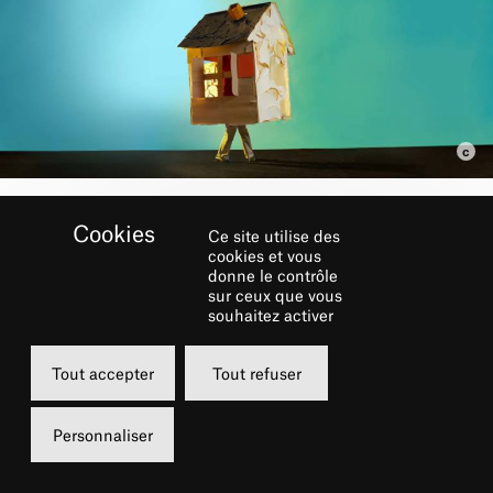
Ce site utilise des
RÉSERVER
cookies et vous
donne le contrôle
sur ceux que vous
Lundi
Jeudi
souhaitez activer
03 avril 2023
06 avril 2023
Tout accepter
Tout refuser
20h00
20h00
Grande Salle
Grande Salle
Personnaliser
de 16 à 50 €
de 16 à 50 €