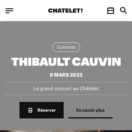
Panneau de gestion des cookies
Panneau de gestion des cookies
Concerts
THIBAULT CAUVIN
8 MARS 2023
Le grand concert au Châtelet
Réserver
En savoir plus