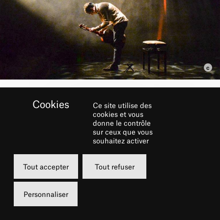
Ce site utilise des
RÉSERVER
cookies et vous
donne le contrôle
sur ceux que vous
Mercredi
souhaitez activer
08 mars 2023
Tout accepter
Tout refuser
20h00
Grande Salle
Personnaliser
de 5 à 52 €