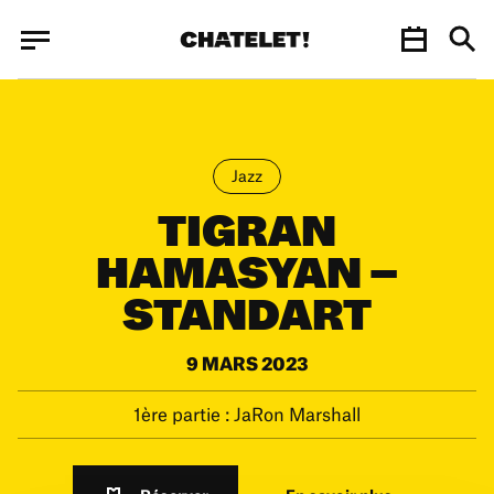
Panneau de gestion des cookies
Panneau de gestion des cookies
Jazz
TIGRAN
HAMASYAN –
STANDART
9 MARS 2023
1ère partie : JaRon Marshall