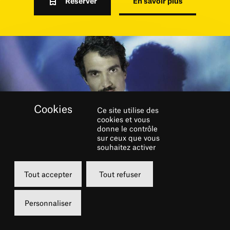
Réserver
En savoir plus
Ce site utilise des
cookies et vous
donne le contrôle
sur ceux que vous
souhaitez activer
Le pianiste arménien-américain Tigran
Tout accepter
Tout refuser
Hamasyan nous rend visite en trio, avec le
contrebassiste Rick Rosato et le batteur
Personnaliser
Jonathan Pinson.