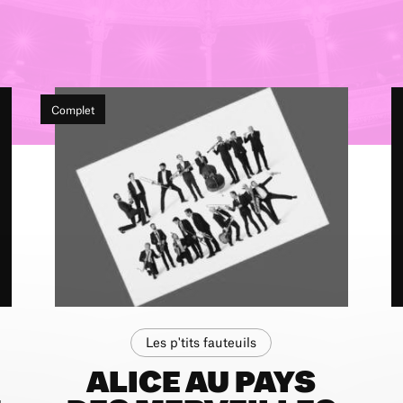
Complet
Les p'tits fauteuils
ALICE AU PAYS