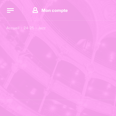
Panneau de gestion des cookies
Panneau de gestion des cookies
Mon compte
Accueil
24-25
Jazz