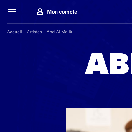
Panneau de gestion des cookies
Panneau de gestion des cookies
Mon compte
Accueil
Artistes
Abd Al Malik
AB