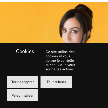
Ce site utilise des
cookies et vous
donne le contrôle
sur ceux que vous
souhaitez activer
Tout accepter
Tout refuser
Originaire de Bobigny et ayant grandi à Pantin,
Personnaliser
Faïza Guène est remarquée à 19 ans pour son
premier livre Kiffe kiffe demain (2004). Celle