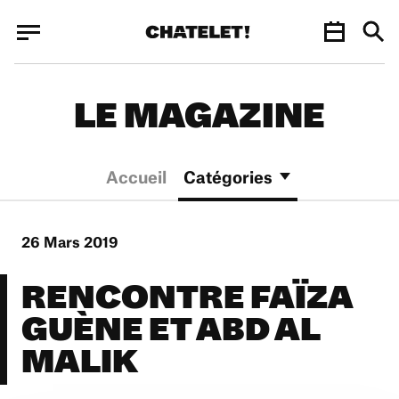
Panneau de gestion des cookies
Panneau de gestion des cookies
LE MAGAZINE
Accueil
Catégories
26 Mars 2019
RENCONTRE FAÏZA
GUÈNE ET ABD AL
MALIK