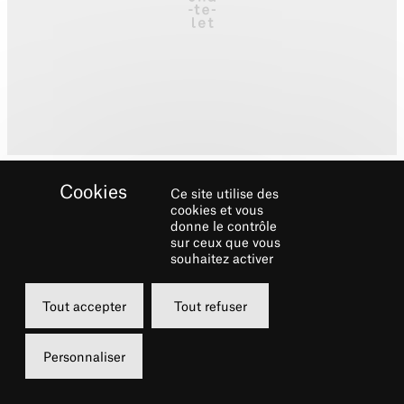
Ce site utilise des
cookies et vous
donne le contrôle
sur ceux que vous
souhaitez activer
Biographie
Tout accepter
Tout refuser
Compositeur, chef d’orchestre, pianiste,
professeur, humaniste et esprit aventurier,
Personnaliser
Leonard Bernstein (25 août 1918 – 14 octobre
1990) a transformé la perception de la